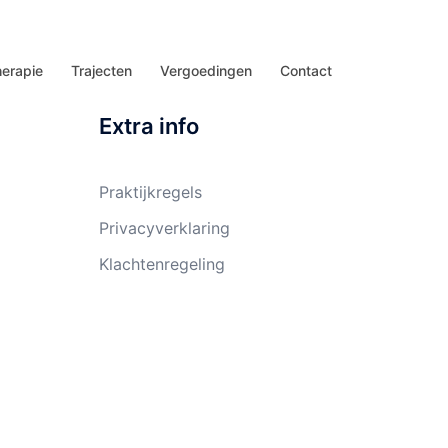
herapie
Trajecten
Vergoedingen
Contact
Extra info
Praktijkregels
Privacyverklaring
Klachtenregeling