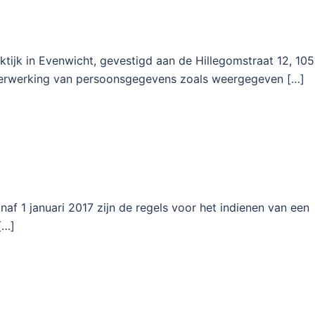
ktijk in Evenwicht, gevestigd aan de Hillegomstraat 12, 10
verwerking van persoonsgegevens zoals weergegeven […]
af 1 januari 2017 zijn de regels voor het indienen van een
[…]